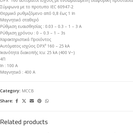
DPX³ 160 αυτόματοι ισχύος με ενσωματωμένη διαφορική προστασία
Σύμφωνα με το προτυπο IEC 60947-2
Θερμικό ρυθμιζόμενο από 0,8 έως 1 In
Μαγνητικό σταθερό
Ρύθμιση ευαισθησίας : 0.03 – 0.3 – 1 – 3 A
Ρύθμιση χρόνου : 0 – 0.3 – 1 – 3s
Χαρακτηριστικά Προϊόντος
Αυτόματος ισχύος DPX³ 160 – 25 kA
Ικανότητα διακοπής Icu: 25 kA (400 V~)
4Π
In : 100 A
Μαγνητικό : 400 Α
Category:
MCCB
Share:
Related products