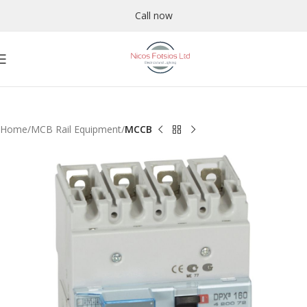
Call now
Home
MCB Rail Equipment
MCCB